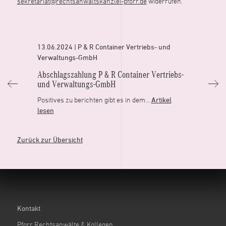
sekretariat@rechtsanwaltskanzlei-pforr.de
widerrufen.
13.06.2024 | P & R Container Vertriebs- und
Verwaltungs-GmbH
Ab­schlags­zah­lung P & R Con­tai­ner Ver­triebs-
und Ver­wal­tungs-GmbH
Po­si­ti­ves zu be­rich­ten gibt es in dem...
Artikel
lesen
Zurück zur Übersicht
Kontakt
Pforr Rechtsanwälte & Kollegen